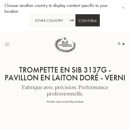
Choose another country to display content specific to your
location
CONFIRM
Allez
au
Mo
contenu
TROMPETTE EN SIB 3137G -
PAVILLON EN LAITON DORÉ - VERNI
Fabriqué avec précision. Performance
Tuba en Sib GR55 - Verni
Tub
professionnelle.
PHOTO NON CONTRACTUELLE