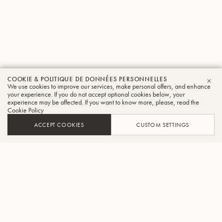
COOKIE & POLITIQUE DE DONNÉES PERSONNELLES
We use cookies to improve our services, make personal offers, and enhance
FER
your experience. If you do not accept optional cookies below, your
experience may be affected. If you want to know more, please, read the
Cookie Policy
ACCEPT COOKIES
CUSTOM SETTINGS
AJOUTER AU PANIER
TROUVER UN REVENDEUR