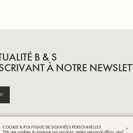
Garanties
TUALITÉ B & S
SCRIVANT À NOTRE NEWSLET
t Crampon
Mentions légales
Conditions générales de vente
Politique de conf
NT
COOKIE & POLITIQUE DE DONNÉES PERSONNELLES
We use cookies to improve our services, make personal offers, and