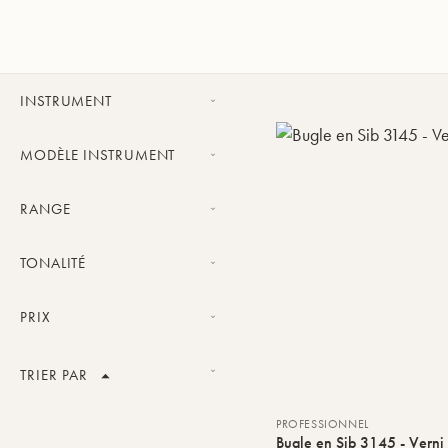
INSTRUMENT
Bugle
MODÈLE INSTRUMENT
Bugle Classic
RANGE
Bugle Challenger
Confirmé
Bugle X-Line
TONALITÉ
Professionnel
Sib
PRIX
Fourchette de prix
TRIER PAR
Nom du produit
PROFESSIONNEL
VALIDER
Bugle en Sib 3145 - Verni