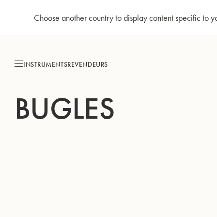
Choose another country to display content specific to y
Allez
au
contenu
INSTRUMENTS
REVENDEURS
BUGLES