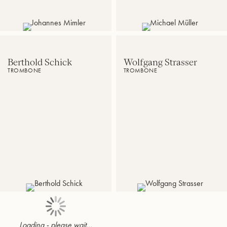
Original,
Brass
Trail
Berthold Schick
Wolfgang Strasser
TROMBONE
TROMBONE
Berthold
Tromboniste
Schick
de
&
l’Orchestre
seine
philharmonique
Allgäu6
de
Vienne
Loading - please wait...