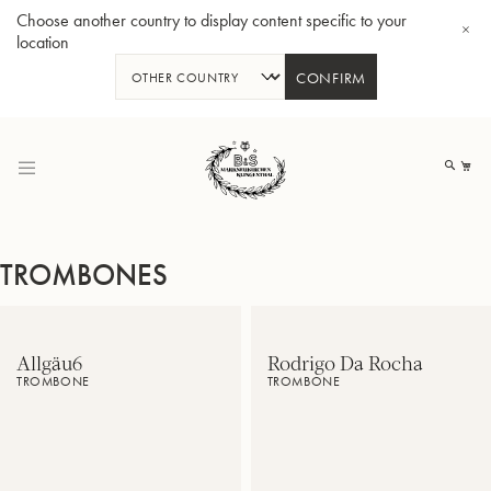
Choose another country to display content specific to your
location
CONFIRM
Allez
au
Mo
contenu
TROMBONES
Tuba en Sib GR55 - Verni
Tub
Allgäu6
Rodrigo Da Rocha
TROMBONE
TROMBONE
Musique
Trombone
de
principal
fanfare
de
des
basse
plus
au