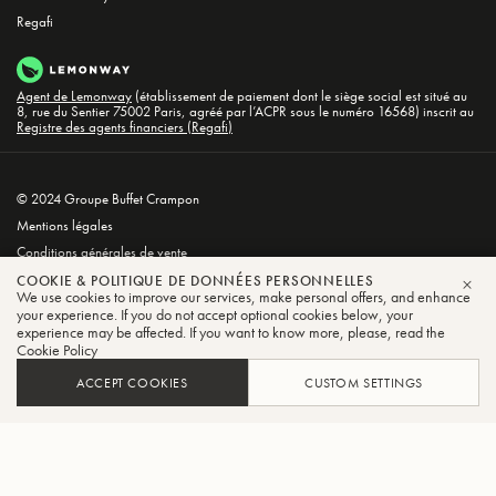
Regafi
Agent de Lemonway
(établissement de paiement dont le siège social est situé au
8, rue du Sentier 75002 Paris, agréé par l’ACPR sous le numéro 16568) inscrit au
Registre des agents financiers (Regafi)
© 2024 Groupe Buffet Crampon
Mentions légales
Conditions générales de vente
Politique de confidentialité et de cookies
COOKIE & POLITIQUE DE DONNÉES PERSONNELLES
We use cookies to improve our services, make personal offers, and enhance
FER
your experience. If you do not accept optional cookies below, your
experience may be affected. If you want to know more, please, read the
Cookie Policy
ACCEPT COOKIES
CUSTOM SETTINGS
FILTRER
TRIER