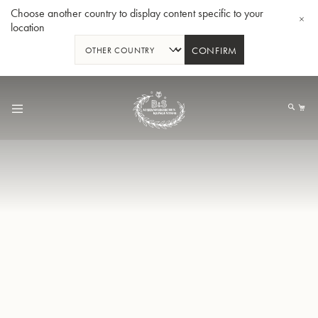
Choose another country to display content specific to your
location
CONFIRM
Allez
au
Mo
contenu
Tuba en Sib GR55 - Verni
Tub