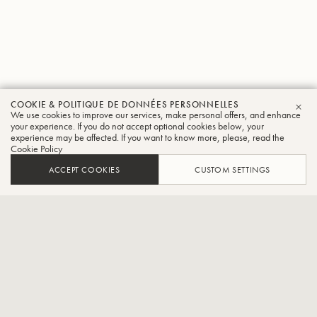
COOKIE & POLITIQUE DE DONNÉES PERSONNELLES
We use cookies to improve our services, make personal offers, and enhance
FER
your experience. If you do not accept optional cookies below, your
experience may be affected. If you want to know more, please, read the
Allgäu6
Cookie Policy
Trombone
ACCEPT COOKIES
CUSTOM SETTINGS
Musique de fanfare des plus petits
Berthold Schick et son Allgäu6 font incontestablement partie des
ensembles les plus recherchés dans le domaine de la musique de