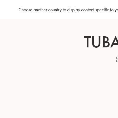
Accueil
Tuba en Sib GR55 - Verni
Choose another country to display content specific to y
Allez
au
TUBA
contenu