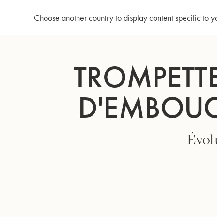
Accueil
Trompette en Sib 3137/2 - Branche d'embouchure inversée - Argenté
Choose another country to display content specific to y
Allez
au
TROMPETTE
contenu
D'EMBOUC
Évolu