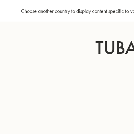
Accueil
Tuba en Do 4097 - Verni
Choose another country to display content specific to y
Allez
au
TUBA
contenu