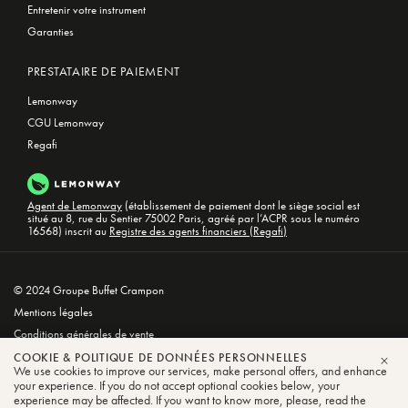
Entretenir votre instrument
Garanties
PRESTATAIRE DE PAIEMENT
Lemonway
CGU Lemonway
Regafi
Agent de Lemonway
(établissement de paiement dont le siège social est
situé au 8, rue du Sentier 75002 Paris, agréé par l’ACPR sous le numéro
16568) inscrit au
Registre des agents financiers (Regafi)
© 2024 Groupe Buffet Crampon
Mentions légales
Conditions générales de vente
Politique de confidentialité et de cookies
COOKIE & POLITIQUE DE DONNÉES PERSONNELLES
We use cookies to improve our services, make personal offers, and enhance
FER
your experience. If you do not accept optional cookies below, your
experience may be affected. If you want to know more, please, read the