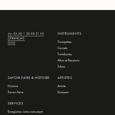
INSTRUMENTS
+ 33 (0) 1 30 98 51 30
FRANÇAIS
Trompettes
Cornets
Trombones
Altos et Barytons
Tubas
SAVOIR-FAIRE & HISTOIRE
ARTISTES
Histoire
Artiste
Savoir-faire
Essayeur
SERVICES
Enregistrer votre instrument