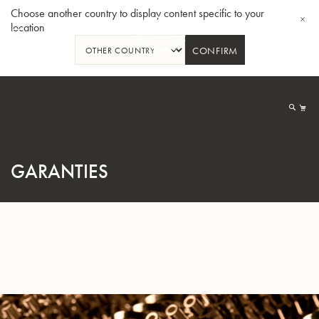
Choose another country to display content specific to your
location
CONFIRM
Allez
au
Mo
contenu
GARANTIES
Tuba en Sib GR55 - Verni
Tub