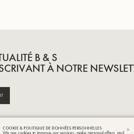
Garanties
TUALITÉ B & S
SCRIVANT À NOTRE NEWSLET
t Crampon
Mentions légales
Conditions générales de vente
Politique de conf
NT
COOKIE & POLITIQUE DE DONNÉES PERSONNELLES
We use cookies to improve our services, make personal offers, and