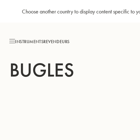
Choose another country to display content specific to y
Allez
au
contenu
INSTRUMENTS
REVENDEURS
BUGLES