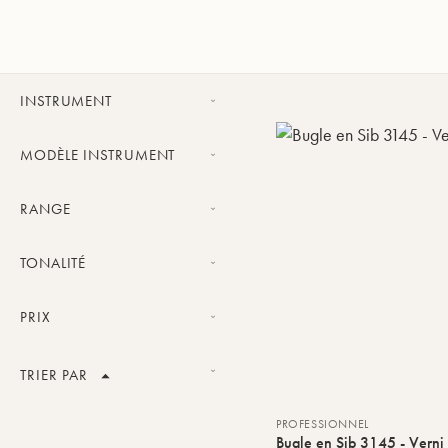
INSTRUMENT
Bugle
MODÈLE INSTRUMENT
Bugle Classic
RANGE
Bugle Challenger
Confirmé
Bugle X-Line
TONALITÉ
Professionnel
Sib
PRIX
Fourchette de prix
TRIER PAR
Nom du produit
PROFESSIONNEL
VALIDER
Bugle en Sib 3145 - Verni