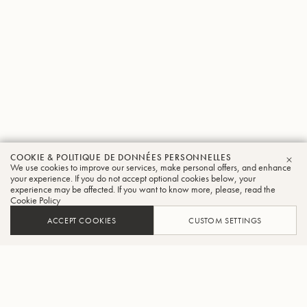
COOKIE & POLITIQUE DE DONNÉES PERSONNELLES
We use cookies to improve our services, make personal offers, and enhance
FER
your experience. If you do not accept optional cookies below, your
experience may be affected. If you want to know more, please, read the
Cookie Policy
ACCEPT COOKIES
CUSTOM SETTINGS
AJOUTER AU PANIER
TROUVER UN REVENDEUR