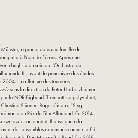
Münster, a grandi dans une famille de
trompette à l’âge de 16 ans. Après une
evenu bugliste au sein de l'Orchestre de
allemande III, avant de poursuivre des études
2004. Il a effectué des tournées
azzO sous la direction de Peter Herbolzheimer
t par le NDR Bigband. Trompettiste polyvalent,
 Christina Stürmer, Roger Cicero, “Sing
cérémonie du Prix du Film Allemand. En 2014,
Brown avec son quartet. Il enseigne à la
 avec des ensembles renommés comme le Ed
tte Hupe et le Don Menza Big Band. De 2018