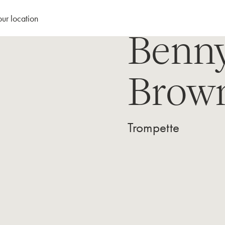
our location
Benn
Brow
Trompette