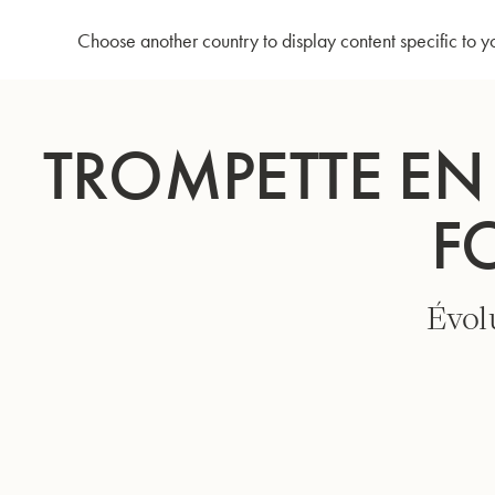
Accueil
Trompette en Sib 3125/2 - Grand pavillon focalisé - Argenté
Choose another country to display content specific to y
Allez
au
TROMPETTE EN
contenu
F
Évolu