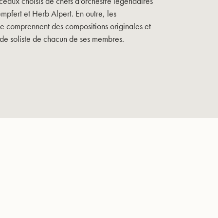
eaux choisis de chefs d'orchestre légendaires
mpfert et Herb Alpert. En outre, les
le comprennent des compositions originales et
s de soliste de chacun de ses membres.