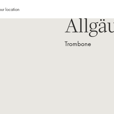
our location
Allgä
Trombone