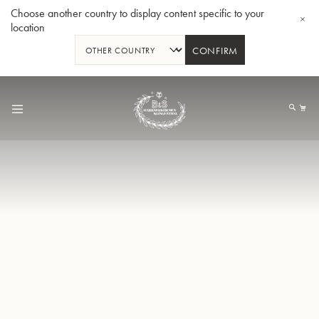
Choose another country to display content specific to your
location
CONFIRM
Allez
au
Mo
contenu
Tuba en Sib GR55 - Verni
Tub