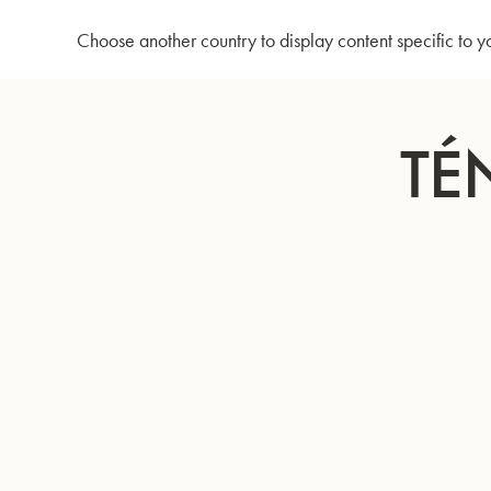
Accueil
Ténorhorn Sib 32/2
Choose another country to display content specific to y
Allez
au
TÉ
contenu