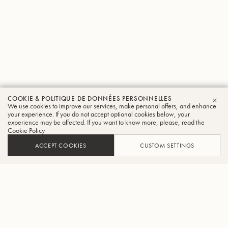
COOKIE & POLITIQUE DE DONNÉES PERSONNELLES
We use cookies to improve our services, make personal offers, and enhance
FER
your experience. If you do not accept optional cookies below, your
experience may be affected. If you want to know more, please, read the
Cookie Policy
ACCEPT COOKIES
CUSTOM SETTINGS
AJOUTER AU PANIER
TROUVER UN REVENDEUR