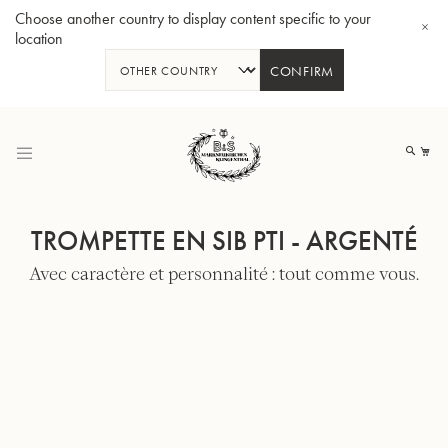
Choose another country to display content specific to your
location
CONFIRM
Allez
au
Mo
contenu
TROMPETTE EN SIB PTI - ARGENTÉ
Avec caractère et personnalité : tout comme vous.
Tuba en Sib GR55 - Verni
Tub