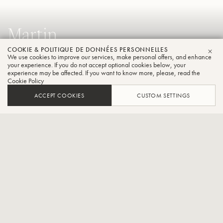
Martin
Hutter
COOKIE & POLITIQUE DE DONNÉES PERSONNELLES
We use cookies to improve our services, make personal offers, and enhance
FER
your experience. If you do not accept optional cookies below, your
Trompette
experience may be affected. If you want to know more, please, read the
Cookie Policy
ACCEPT COOKIES
CUSTOM SETTINGS
1ère trompette avec Ernst Hutter & Die Egerländer
Musikanten – L’Original
CONTACT / SOCIAL
Martin Hutter, né en 1986 à Esslingen am Neckar et ayant grandi
à Wangen im Allgäu, est un trompettiste polyvalent, à l’aise aussi
bien dans la musique classique que dans le jazz. Il a commencé sa
formation musicale à l’âge de neuf ans à l’école de musique de