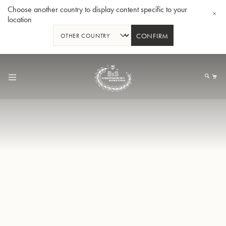
Choose another country to display content specific to your
location
CONFIRM
Allez
au
Mo
contenu
Tuba en Sib GR55 - Verni
Tub