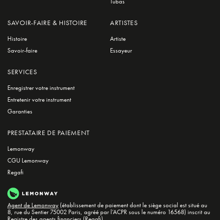
Tubas
SAVOIR-FAIRE & HISTOIRE
ARTISTES
Histoire
Artiste
Savoir-faire
Essayeur
SERVICES
Enregistrer votre instrument
Entretenir votre instrument
Garanties
PRESTATAIRE DE PAIEMENT
Lemonway
CGU Lemonway
Regafi
Agent de Lemonway
(établissement de paiement dont le siège social est situé au
8, rue du Sentier 75002 Paris, agréé par l’ACPR sous le numéro 16568) inscrit au
Registre des agents financiers (Regafi)