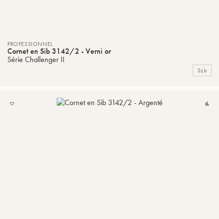
PROFESSIONNEL
Cornet en Sib 3142/2 - Verni or
Série Challenger II
Sib
AJOUTER
Co
À
MA
LISTE