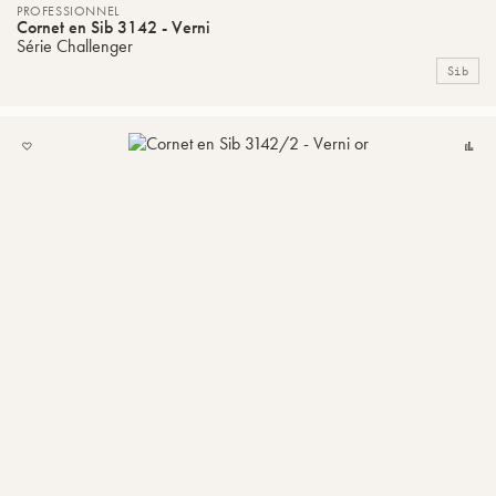
PROFESSIONNEL
Cornet en Sib 3142 - Verni
Série Challenger
Sib
AJOUTER
Co
À
MA
LISTE