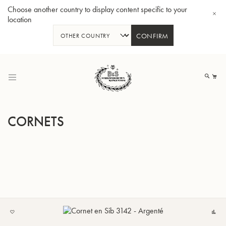
Choose another country to display content specific to your
location
CONFIRM
Allez
au
Mo
contenu
CORNETS
Tuba en Sib GR55 - Verni
Tub
AJOUTER
Co
À
MA
LISTE