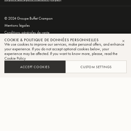
© 2024 Groupe Buffet Crampon
Mentions légales
Conditions générales de vente
Politique de confidentialité et de cookies
COOKIE & POLITIQUE DE DONNÉES PERSONNELLES
We use cookies to improve our services, make personal offers, and enhance
FER
your experience. If you do not accept optional cookies below, your
experience may be affected. If you want to know more, please, read the
Cookie Policy
ACCEPT COOKIES
CUSTOM SETTINGS
FILTRER
TRIER