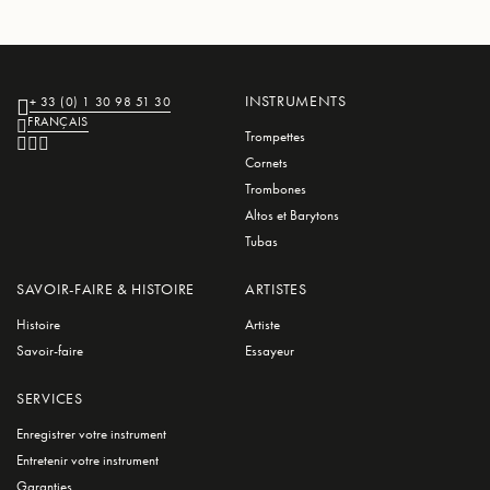
INSTRUMENTS
+ 33 (0) 1 30 98 51 30
FRANÇAIS
Trompettes
Cornets
Trombones
Altos et Barytons
Tubas
SAVOIR-FAIRE & HISTOIRE
ARTISTES
Histoire
Artiste
Savoir-faire
Essayeur
SERVICES
Enregistrer votre instrument
Entretenir votre instrument
Garanties