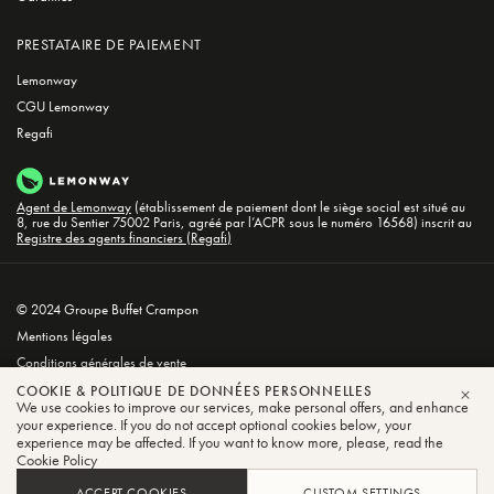
PRESTATAIRE DE PAIEMENT
Lemonway
CGU Lemonway
Regafi
Agent de Lemonway
(établissement de paiement dont le siège social est situé au
8, rue du Sentier 75002 Paris, agréé par l’ACPR sous le numéro 16568) inscrit au
Registre des agents financiers (Regafi)
© 2024 Groupe Buffet Crampon
Mentions légales
Conditions générales de vente
Politique de confidentialité et de cookies
COOKIE & POLITIQUE DE DONNÉES PERSONNELLES
We use cookies to improve our services, make personal offers, and enhance
FER
your experience. If you do not accept optional cookies below, your
experience may be affected. If you want to know more, please, read the
Cookie Policy
ACCEPT COOKIES
CUSTOM SETTINGS