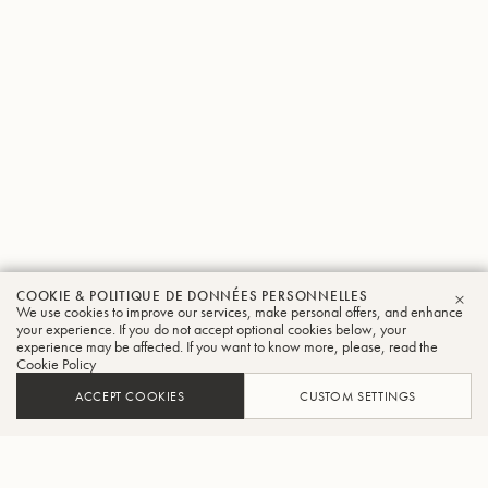
COOKIE & POLITIQUE DE DONNÉES PERSONNELLES
We use cookies to improve our services, make personal offers, and enhance
FER
your experience. If you do not accept optional cookies below, your
experience may be affected. If you want to know more, please, read the
Cookie Policy
ACCEPT COOKIES
CUSTOM SETTINGS
AJOUTER AU PANIER