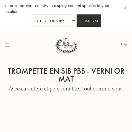
Choose another country to display content specific to your
location
CONFIRM
Allez
au
Mo
contenu
TROMPETTE EN SIB PBB - VERNI OR
MAT
Avec caractère et personnalité : tout comme vous.
Tuba en Sib GR55 - Verni
Tub