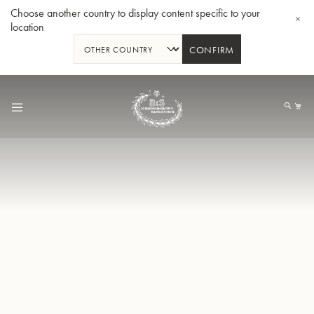
Choose another country to display content specific to your
location
CONFIRM
Allez
au
Mo
contenu
Tuba en Sib GR55 - Verni
Tub