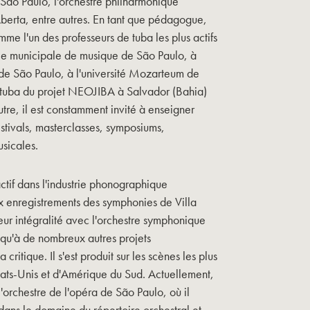
e São Paulo, l'orchestre philharmonique
erta, entre autres. En tant que pédagogue,
me l'un des professeurs de tuba les plus actifs
cole municipale de musique de São Paulo, à
 de São Paulo, à l'université Mozarteum de
 tuba du projet NEOJIBA à Salvador (Bahia)
 outre, il est constamment invité à enseigner
estivals, masterclasses, symposiums,
sicales.
actif dans l'industrie phonographique
ux enregistrements des symphonies de Villa
eur intégralité avec l'orchestre symphonique
i qu'à de nombreux autres projets
 critique. Il s'est produit sur les scènes les plus
tats-Unis et d'Amérique du Sud. Actuellement,
l'orchestre de l'opéra de São Paulo, où il
ans le domaine du répertoire orchestral et