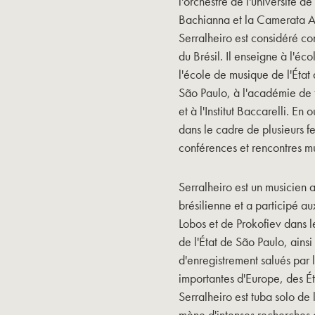
l'orchestre de l'université d
Bachianna et la Camerata Ab
Serralheiro est considéré com
du Brésil. Il enseigne à l'é
l'école de musique de l'État
São Paulo, à l'académie de
et à l'Institut Baccarelli. En
dans le cadre de plusieurs f
conférences et rencontres mu
Serralheiro est un musicien 
brésilienne et a participé a
Lobos et de Prokofiev dans l
de l'État de São Paulo, ains
d'enregistrement salués par la
importantes d'Europe, des É
Serralheiro est tuba solo de 
mène d'intenses recherches d