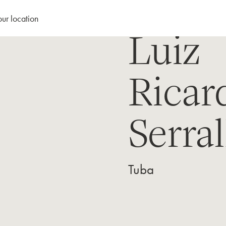
our location
Luiz
Ricar
Serra
Tuba