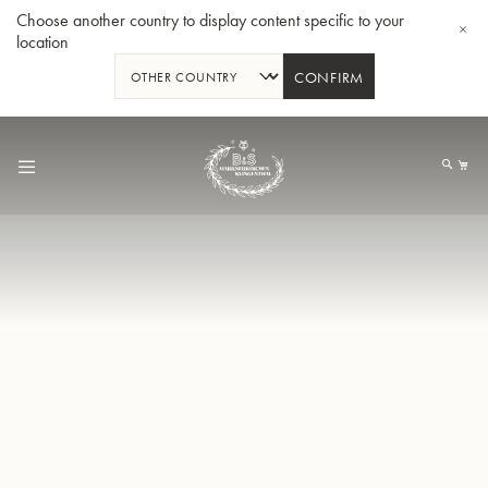
Choose another country to display content specific to your
location
CONFIRM
Allez
au
Mo
contenu
Tuba en Sib GR55 - Verni
Tub