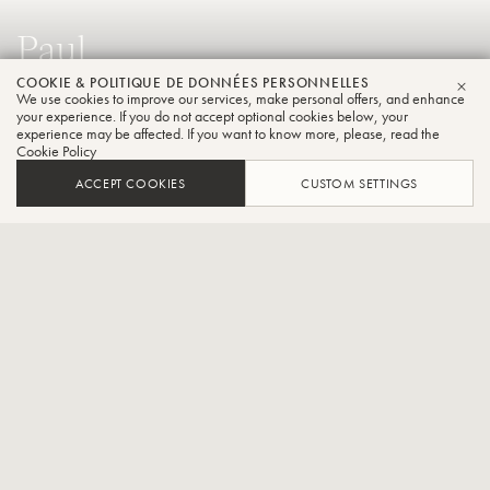
Paul
Mckinney
COOKIE & POLITIQUE DE DONNÉES PERSONNELLES
We use cookies to improve our services, make personal offers, and enhance
FER
your experience. If you do not accept optional cookies below, your
Trompette
experience may be affected. If you want to know more, please, read the
Cookie Policy
ACCEPT COOKIES
CUSTOM SETTINGS
Directeur de la réussite des étudiants et des relations avec les
anciens élèves Stax Music Academy
CONTACT / SOCIAL
Paul McKinney - Directeur musical et coordinateur des études de
jazz, Paul McKinney, de la Stax Music Academy, a été professeur
adjoint au LeMoyne-Owen College LeMoyne-Owen College, le
Visible College et l'école de musique de l'université de Memphis.
Community School of Music de l'université de Memphis. En tant