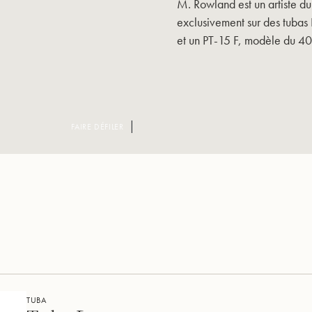
M. Rowland est un artiste d
exclusivement sur des tubas
et un PT-15 F, modèle du 40e 
FAIRE DÉFILER
TUBA