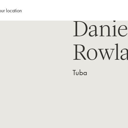
our location
Danie
Rowl
Tuba