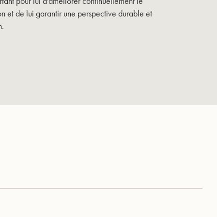
rtant pour lui d'améliorer continuellement le
n et de lui garantir une perspective durable et
n.