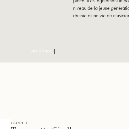
place. Il est également impo
niveau de la jeune génératio
réussie d'une vie de musicie
FAIRE DÉFILER
TROMPETTE