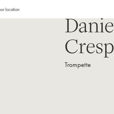
our location
Danie
Cres
Trompette