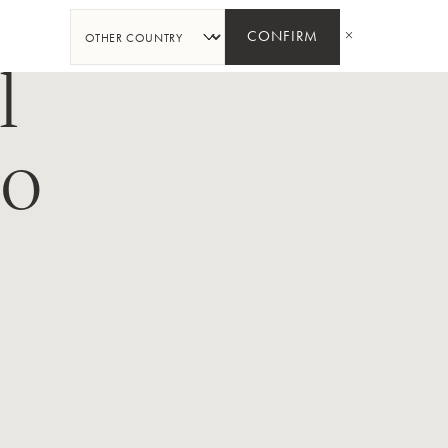
PARTAGER
CONFIRM
l
po