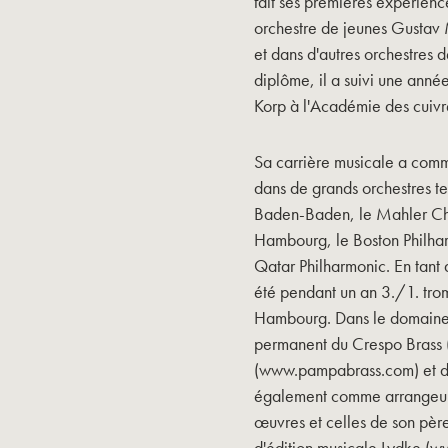
fait ses premières expérienc
orchestre de jeunes Gustav
et dans d'autres orchestres
diplôme, il a suivi une anné
Korp à l'Académie des cuivr
Sa carrière musicale a comme
dans de grands orchestres 
Baden-Baden, le Mahler Cha
Hambourg, le Boston Philhar
Qatar Philharmonic. En tant q
été pendant un an 3./1. tro
Hambourg. Dans le domaine 
permanent du Crespo Brass 
(www.pampabrass.com) et de 
également comme arrangeur 
œuvres et celles de son pèr
d'édition musicale Lydke (w