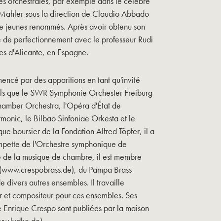
es orchestrales, par exemple dans le célèbre
 Mahler sous la direction de Claudio Abbado
 de jeunes renommés. Après avoir obtenu son
e de perfectionnement avec le professeur Rudi
es d'Alicante, en Espagne.
ncé par des apparitions en tant qu'invité
tels que le SWR Symphonie Orchester Freiburg
mber Orchestra, l'Opéra d'État de
monic, le Bilbao Sinfoniae Orkesta et le
ue boursier de la Fondation Alfred Töpfer, il a
mpette de l'Orchestre symphonique de
de la musique de chambre, il est membre
(www.crespobrass.de), du Pampa Brass
divers autres ensembles. Il travaille
et compositeur pour ces ensembles. Ses
e Enrique Crespo sont publiées par la maison
ww.lydke.de).