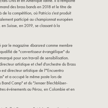
tats-Unis et en Amérique latine. Il a remporté
mand des brass bands en 2018 et le titre de
 de la compétition, où Patricio s'est produit
 également participé au championnat européen
en Suisse, en 2019, se classant à la
nné par le magazine 4barsrest comme membre
qualifié de "convertisseur évangélique" du
arqué pour son travail de sensibilisation.
irecteur artistique et chef d'orchestre du Brass
est directeur artistique de l'"Encuentro
as" et a occupé le même poste lors de
ss Band Camp" et du "Jenaer Blechbläser-
autres événements au Pérou, en Colombie et en