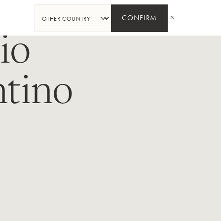
PARTAGER
CONFIRM
io
tino