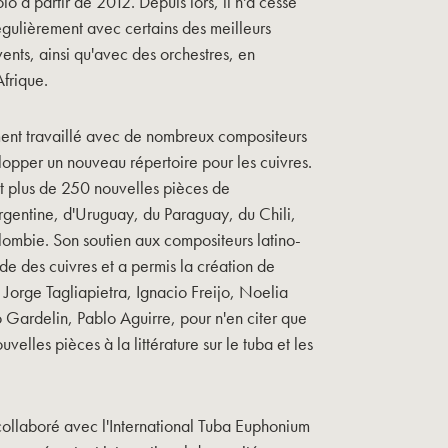
lo à partir de 2012. Depuis lors, il n'a cessé
égulièrement avec certains des meilleurs
ents, ainsi qu'avec des orchestres, en
frique.
ent travaillé avec de nombreux compositeurs
lopper un nouveau répertoire pour les cuivres.
it plus de 250 nouvelles pièces de
rgentine, d'Uruguay, du Paraguay, du Chili,
lombie. Son soutien aux compositeurs latino-
de des cuivres et a permis la création de
 Jorge Tagliapietra, Ignacio Freijo, Noelia
 Gardelin, Pablo Aguirre, pour n'en citer que
velles pièces à la littérature sur le tuba et les
collaboré avec l'International Tuba Euphonium