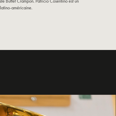
iste Buffet Crampon. Patricio Cosentino est un
latino-américaine.
+ 33 (0) 1 30 98 51 30
FRANÇAIS