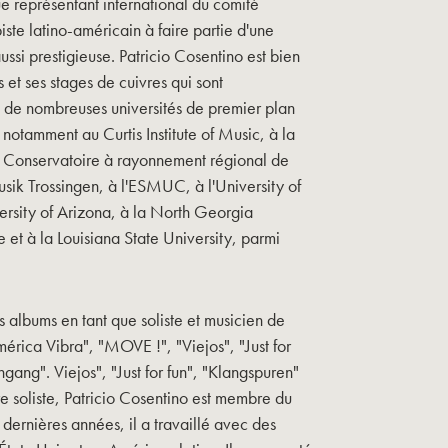
ue représentant international du comité
biste latino-américain à faire partie d'une
ussi prestigieuse. Patricio Cosentino est bien
 et ses stages de cuivres qui sont
 de nombreuses universités de premier plan
 notamment au Curtis Institute of Music, à la
 Conservatoire à rayonnement régional de
usik Trossingen, à l'ESMUC, à l'University of
versity of Arizona, à la North Georgia
e et à la Louisiana State University, parmi
rs albums en tant que soliste et musicien de
ica Vibra", "MOVE !", "Viejos", "Just for
gang". Viejos", "Just for fun", "Klangspuren"
re soliste, Patricio Cosentino est membre du
 dernières années, il a travaillé avec des