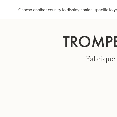
Accueil
Trompette en Sib 3137 - Verni
Choose another country to display content specific to y
Allez
au
TROMPE
contenu
Fabriqué 