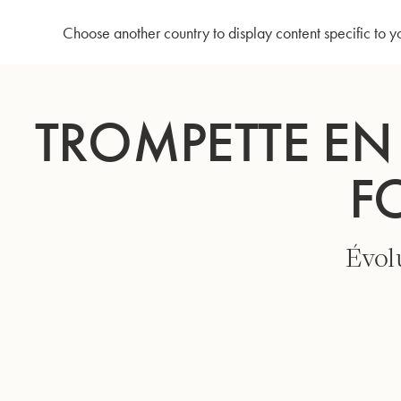
Accueil
Trompette en Sib 3125/2 - Grand pavillon focalisé - Argenté
Choose another country to display content specific to y
Allez
au
TROMPETTE EN
contenu
F
Évolu