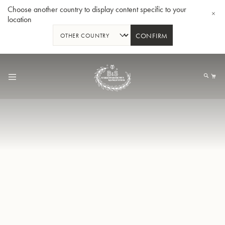
Choose another country to display content specific to your
location
CONFIRM
Allez
au
Mo
contenu
Tuba en Sib GR55 - Verni
Tub