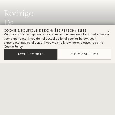
Rodrigo
Da
Rocha
COOKIE & POLITIQUE DE DONNÉES PERSONNELLES
We use cookies to improve our services, make personal offers, and enhance
FER
your experience. If you do not accept optional cookies below, your
Trombone
experience may be affected. If you want to know more, please, read the
Cookie Policy
ACCEPT COOKIES
CUSTOM SETTINGS
Trombone principal de basse au Porto Alegre Orchestre
symphonique
CONTACT / SOCIAL
Rodrigo da Rocha a pris la position de trombone principal à la
basse à Porto Alegre Orchestre symphonique en octobre 2017. Sa
carrière se distingue par des rôles importants dans Les orchestres