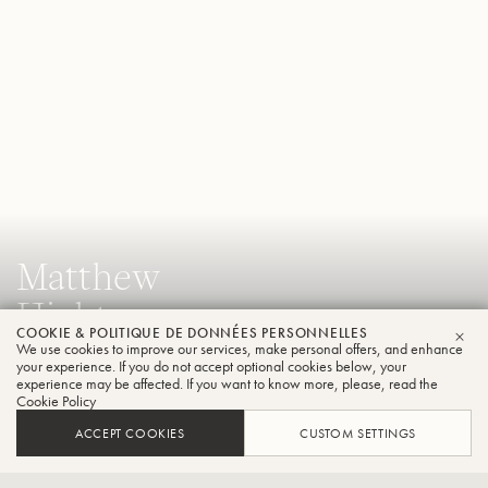
Matthew
Hightower
COOKIE & POLITIQUE DE DONNÉES PERSONNELLES
Tuba
We use cookies to improve our services, make personal offers, and enhance
FER
your experience. If you do not accept optional cookies below, your
experience may be affected. If you want to know more, please, read the
Cookie Policy
Professeur adjoint de tuba et d'euphonium à la faculté de
ACCEPT COOKIES
CUSTOM SETTINGS
musique de l'université d'État de Floride et tuba principal de
l'orchestre symphonique de Tallahassee.