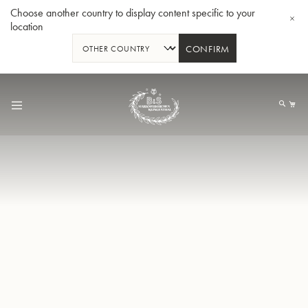
Choose another country to display content specific to your
location
CONFIRM
Allez
au
Mo
contenu
Tuba en Sib GR55 - Verni
Tub