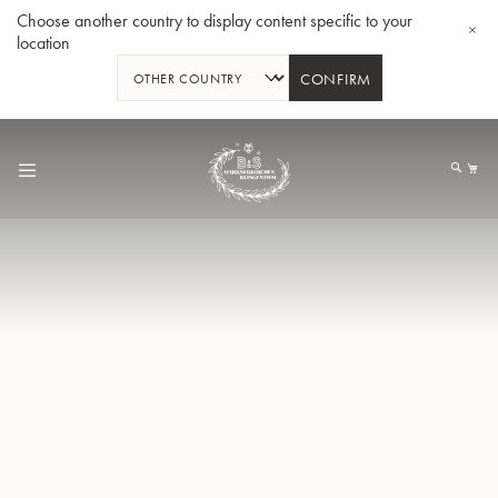
Choose another country to display content specific to your
location
CONFIRM
Allez
au
Mo
contenu
Tuba en Sib GR55 - Verni
Tub