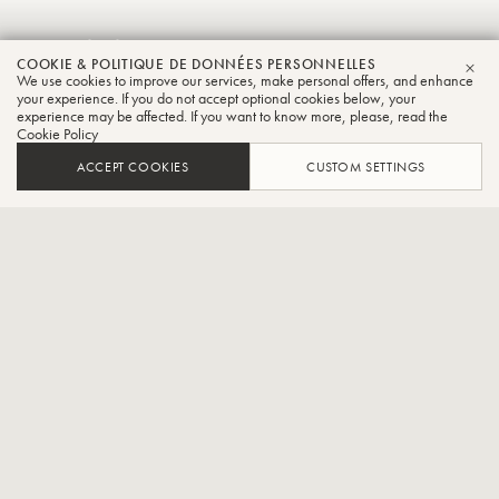
Patricio
COOKIE & POLITIQUE DE DONNÉES PERSONNELLES
Cosentino
We use cookies to improve our services, make personal offers, and enhance
FER
your experience. If you do not accept optional cookies below, your
experience may be affected. If you want to know more, please, read the
Tuba
Cookie Policy
ACCEPT COOKIES
CUSTOM SETTINGS
Soliste
CONTACT / SOCIAL
Patricio Cosentino (né en 1980 à Buenos Aires, Argentine) est le
tubiste latino-américain le plus actif, ayant fait carrière en tant que
soliste, musicien de chambre, pédagogue et chef d'orchestre.
Après avoir obtenu son diplôme de musicien sous la tutelle du
célèbre tubiste Walter Hilgers à la Hochschule für Musik 'Franz
Liszt' de Weimar, en Allemagne, en 2009, il est retourné en