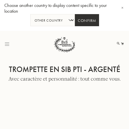
Choose another country to display content specific to your
location
CONFIRM
Allez
au
Mo
contenu
TROMPETTE EN SIB PTI - ARGENTÉ
Avec caractère et personnalité : tout comme vous.
Tuba en Sib GR55 - Verni
Tub