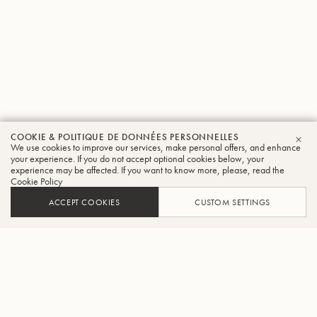
COOKIE & POLITIQUE DE DONNÉES PERSONNELLES
We use cookies to improve our services, make personal offers, and enhance
FER
your experience. If you do not accept optional cookies below, your
experience may be affected. If you want to know more, please, read the
Cookie Policy
ACCEPT COOKIES
CUSTOM SETTINGS
AJOUTER AU PANIER
TROUVER UN REVENDEUR