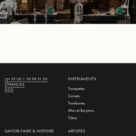
L
L
E
INSTRUMENTS
+ 33 (0) 1 30 98 51 30
FRANÇAIS
Trompettes
Cornets
Trombones
Altos et Barytons
Tubas
SAVOIR-FAIRE & HISTOIRE
ARTISTES