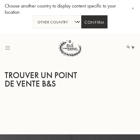
Choose another country to display content specific to your
location
CONFIRM
Allez
au
Mo
contenu
TROUVER UN POINT
DE VENTE B&S
Tuba en Sib GR55 - Verni
Tub