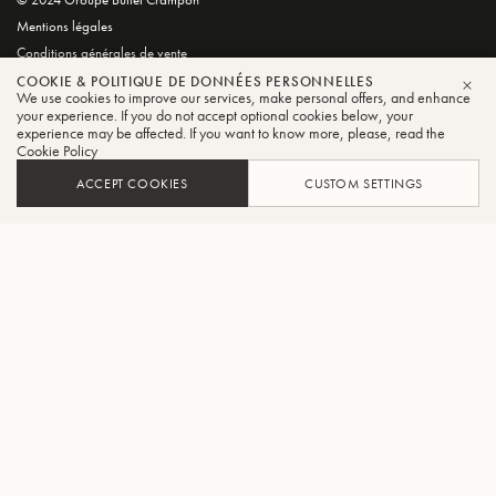
Mentions légales
Conditions générales de vente
Politique de confidentialité et de cookies
COOKIE & POLITIQUE DE DONNÉES PERSONNELLES
We use cookies to improve our services, make personal offers, and enhance
FER
your experience. If you do not accept optional cookies below, your
experience may be affected. If you want to know more, please, read the
Cookie Policy
ACCEPT COOKIES
CUSTOM SETTINGS