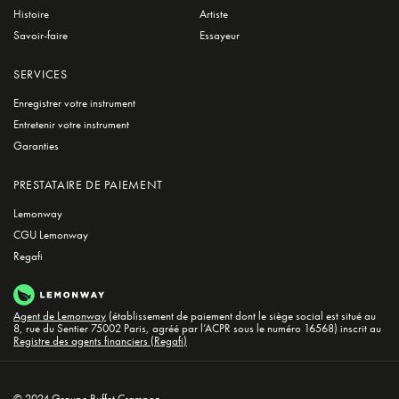
Histoire
Artiste
Savoir-faire
Essayeur
SERVICES
Enregistrer votre instrument
Entretenir votre instrument
Garanties
PRESTATAIRE DE PAIEMENT
Lemonway
CGU Lemonway
Regafi
Agent de Lemonway
(établissement de paiement dont le siège social est situé au
8, rue du Sentier 75002 Paris, agréé par l’ACPR sous le numéro 16568) inscrit au
Registre des agents financiers (Regafi)
© 2024 Groupe Buffet Crampon