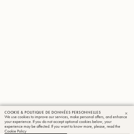
COOKIE & POLITIQUE DE DONNÉES PERSONNELLES
Benny
We use cookies to improve our services, make personal offers, and enhance
FER
your experience. If you do not accept optional cookies below, your
experience may be affected. If you want to know more, please, read the
Brown
Cookie Policy