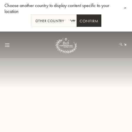
Choose another country to display content specific to your
location
CONFIRM
Allez
au
Mo
contenu
Tuba en Sib GR55 - Verni
Tub