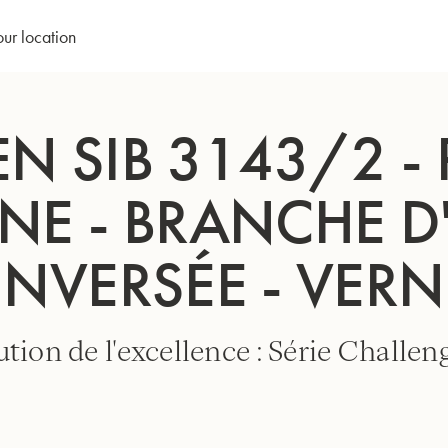
mbouchure inversée - Verni
our location
N SIB 3143/2 -
NNE - BRANCHE 
INVERSÉE - VERN
tion de l'excellence : Série Challeng