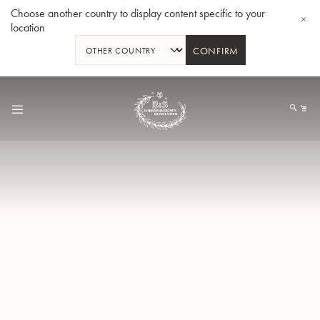
Choose another country to display content specific to your
location
CONFIRM
Allez
au
Mo
contenu
Tuba en Sib GR55 - Verni
Tub