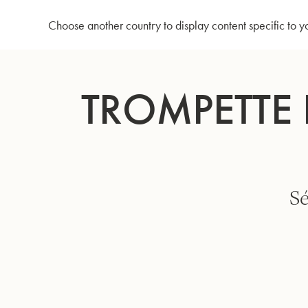
Accueil
Trompette en Sib 3138/2E - Verni mat "Elaboration"
Choose another country to display content specific to y
Allez
au
TROMPETTE 
contenu
Sé