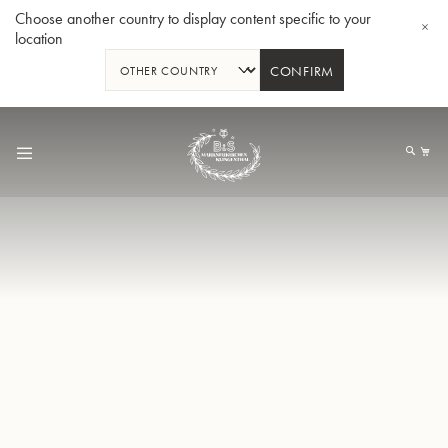
Choose another country to display content specific to your
location
CONFIRM
Allez
au
Mo
contenu
Tuba en Sib GR55 - Verni
Tub