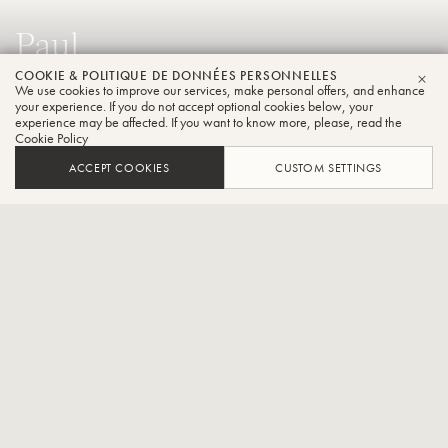
Paul
Mckinney
COOKIE & POLITIQUE DE DONNÉES PERSONNELLES
We use cookies to improve our services, make personal offers, and enhance
FER
your experience. If you do not accept optional cookies below, your
Trompette
experience may be affected. If you want to know more, please, read the
Cookie Policy
ACCEPT COOKIES
CUSTOM SETTINGS
Directeur de la réussite des étudiants et des relations avec les
anciens élèves Stax Music Academy
CONTACT / SOCIAL
Paul McKinney - Directeur musical et coordinateur des études de
jazz, Paul McKinney, de la Stax Music Academy, a été professeur
adjoint au LeMoyne-Owen College LeMoyne-Owen College, le
Visible College et l'école de musique de l'université de Memphis.
Community School of Music de l'université de Memphis. En tant