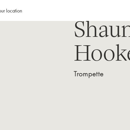
our location
Shau
Hook
Trompette