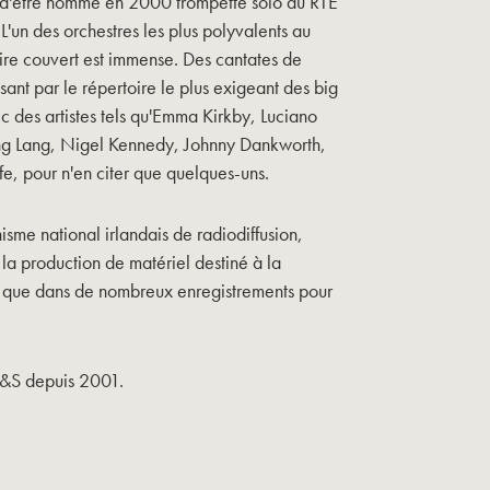
is d'être nommé en 2000 trompette solo du RTE
L'un des orchestres les plus polyvalents au
ire couvert est immense. Des cantates de
nt par le répertoire le plus exigeant des big
c des artistes tels qu'Emma Kirkby, Luciano
ang Lang, Nigel Kennedy, Johnny Dankworth,
fe, pour n'en citer que quelques-uns.
nisme national irlandais de radiodiffusion,
 la production de matériel destiné à la
nsi que dans de nombreux enregistrements pour
B&S depuis 2001.