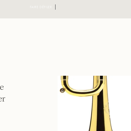
FAIRE DÉFILER
e
er